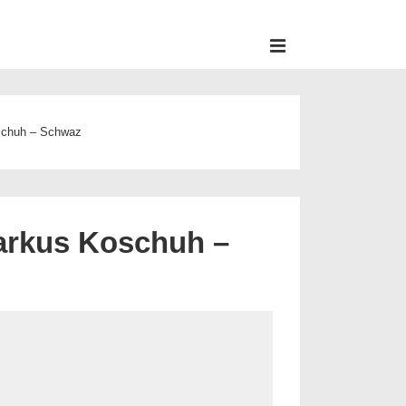
MENU
oschuh – Schwaz
Markus Koschuh –